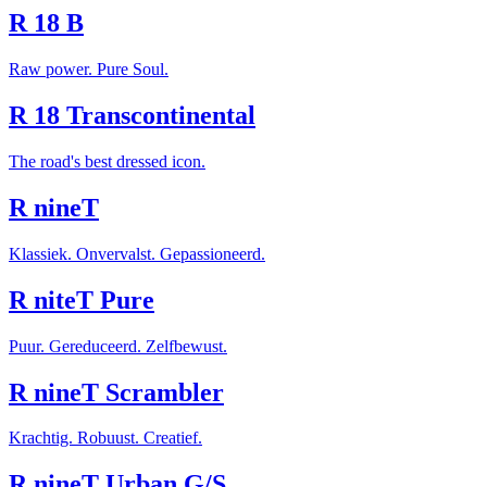
R 18 B
Raw power. Pure Soul.
R 18 Transcontinental
The road's best dressed icon.
R nineT
Klassiek. Onvervalst. Gepassioneerd.
R niteT Pure
Puur. Gereduceerd. Zelfbewust.
R nineT Scrambler
Krachtig. Robuust. Creatief.
R nineT Urban G/S